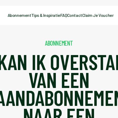
Abonnement
Tips & Inspiratie
FAQ
Contact
Claim Je Voucher
ABONNEMENT
KAN IK OVERST
VAN EEN
AANDABONNEME
NAAR EEN