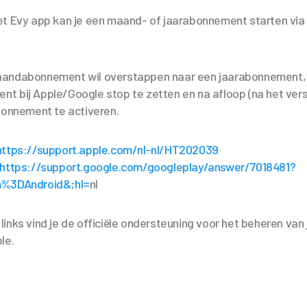
et Evy app kan je een maand- of jaarabonnement starten via 
aandabonnement wil overstappen naar een jaarabonnement,
 bij Apple/Google stop te zetten en na afloop (na het verst
bonnement te activeren.
https://support.apple.com/nl-nl/HT202039
https://support.google.com/googleplay/answer/7018481?
m%3DAndroid&;hl=
nl
inks vind je de officiële ondersteuning voor het beheren van
le.