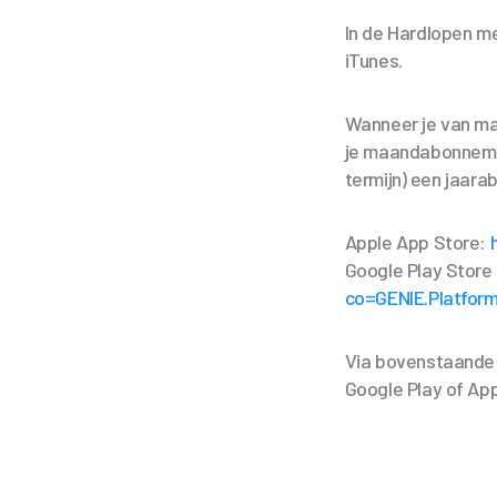
In de Hardlopen m
iTunes.
Wanneer je van m
je maandabonnement
termijn) een jaara
Apple App Store:
Google Play Store
co=GENIE.Platfor
Via bovenstaande l
Google Play of App