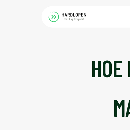
HOE 
M