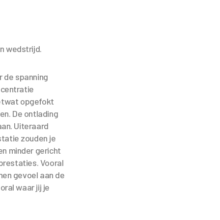
n wedstrijd.
r de spanning
ncentratie
etwat opgefokt
en. De ontlading
aan. Uiteraard
tatie zouden je
en minder gericht
prestaties. Vooral
nen gevoel aan de
ral waar jij je