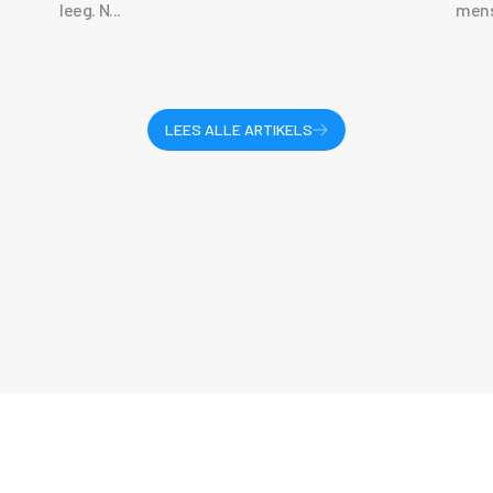
leeg. N...
mens
LEES ALLE ARTIKELS