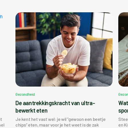
Gezondheid
Gezon
n
De aantrekkingskracht van ultra-
Wat
bewerkt eten
spo
et
Je kent het vast wel: je wil “gewoon een beetje
Stee
nel
chips” eten, maar voor je het weet is de zak
en K