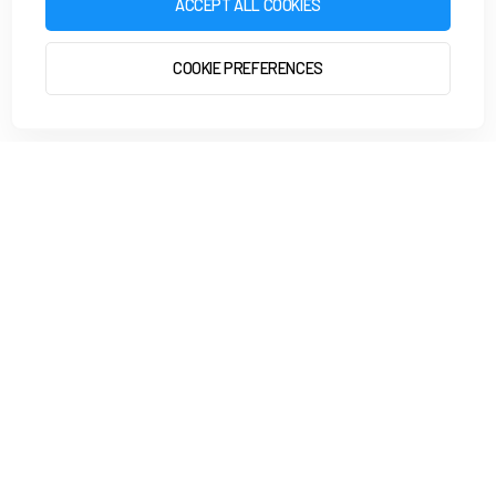
ACCEPT ALL COOKIES
COOKIE PREFERENCES
HARDLOPEN MET EVY
GA AAN DE SLAG
4,8
uit meer dan 7.000 reviews