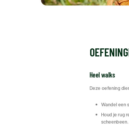
OEFENING
Heel walks
Deze oefening die
Wandel een s
Houd je rug 
scheenbeen.