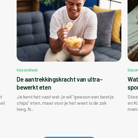
Gezondheid
Gezon
n
De aantrekkingskracht van ultra-
Wat
bewerkt eten
spo
et
Je kent het vast wel: je wil “gewoon een beetje
Stee
nel
chips” eten, maar voor je het weet is de zak
en K
leeg. N...
mens