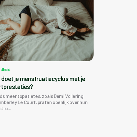
dheid
 doet je menstruatiecyclus met je
rtprestaties?
ds meer topatletes, zoals Demi Vollering
imberley Le Court, praten openlijk over hun
tru...