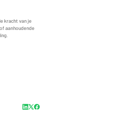
e kracht van je
n of aanhoudende
ing.